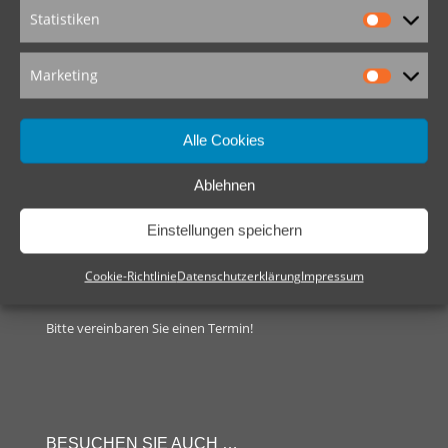
merz aktiv
Statistiken
Hechinger Straße 86
D-72461 Albstadt-Tailfingen
Marketing
Telefon: (0 74 32) 59 94
Fax: (0 74 32) 87 30
E-Mail:
info@merz-aktiv.de
Alle Cookies
Ablehnen
ÖFFNUNGSZEITEN
Montag – Freitag
Einstellungen speichern
9.00 – 12.30 Uhr u. 14.00 – 18.00 Uhr
Cookie-Richtlinie
Datenschutzerklärung
Impressum
und nach telefonischer Vereinbarung
Bitte vereinbaren Sie einen Termin!
BESUCHEN SIE AUCH …