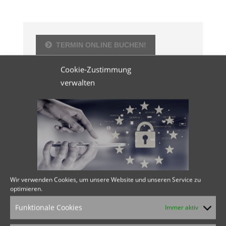
TERMIN ONLINE BUCHEN!
Cookie-Zustimmung
verwalten
BESUCHEN SIE AUCH…
LAUFBANDANALYSE.INFO
SCHMERZENBEIMLAUFEN.INFO
Wir verwenden Cookies, um unsere Website und unseren Service zu
optimieren.
Funktionale Cookies
KONTAKT
Immer aktiv