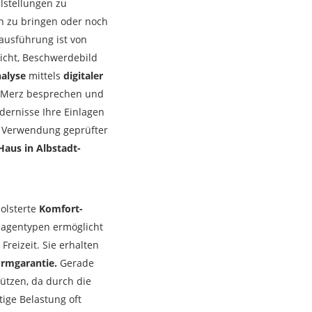
lstellungen zu
n zu bringen oder noch
ausführung ist von
icht, Beschwerdebild
alyse
mittels
digitaler
 Merz besprechen und
dernisse Ihre Einlagen
r Verwendung geprüfter
Haus in Albstadt-
olsterte
Komfort-
nlagentypen ermöglicht
Freizeit. Sie erhalten
ormgarantie.
Gerade
tützen, da durch die
tige Belastung oft