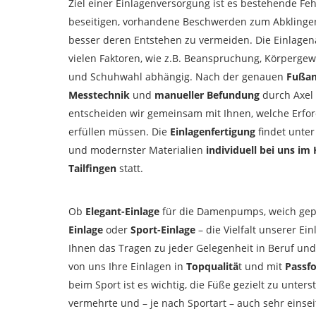
Ziel einer Einlagenversorgung ist es bestehende Feh
beseitigen, vorhandene Beschwerden zum Abklinge
besser deren Entstehen zu vermeiden. Die Einlagen
vielen Faktoren, wie z.B. Beanspruchung, Körpergew
und Schuhwahl abhängig. Nach der genauen
Fußan
Messtechnik
und
manueller Befundung
durch Axel
entscheiden wir gemeinsam mit Ihnen, welche Erfor
erfüllen müssen. Die
Einlagenfertigung
findet unte
und modernster Materialien
individuell bei uns im 
Tailfingen
statt.
Ob
Elegant-Einlage
für die Damenpumps, weich gep
Einlage
oder
Sport-Einlage
– die Vielfalt unserer Ei
Ihnen das Tragen zu jeder Gelegenheit in Beruf und 
von uns Ihre Einlagen in
Topqualitä
t und mit
Passf
beim Sport ist es wichtig, die Füße gezielt zu unters
vermehrte und – je nach Sportart – auch sehr einsei