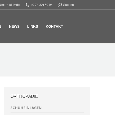
@merz-aktiv.de
(0 74 32) 59 94
Search:
Suchen
E
NEWS
LINKS
KONTAKT
ORTHOPÄDIE
SCHUHEINLAGEN